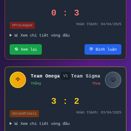
0 : 3
Hoàn thành: 04/04/2025
#ProLeague
📊 Xem chi tiết vòng đấu
🔁 Xem lại
💬 Bình luận
VS
Team Omega
Team Sigma
🦅
🐺
Thắng
Thua
3 : 2
Hoàn thành: 03/04/2025
#GrandFinals
📊 Xem chi tiết vòng đấu