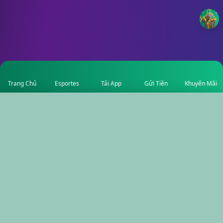
Trang Chủ
Esportes
Tải App
Gửi Tiền
Khuyến Mãi
✕
Select Language
🇻🇳
✓
Tiếng Việt