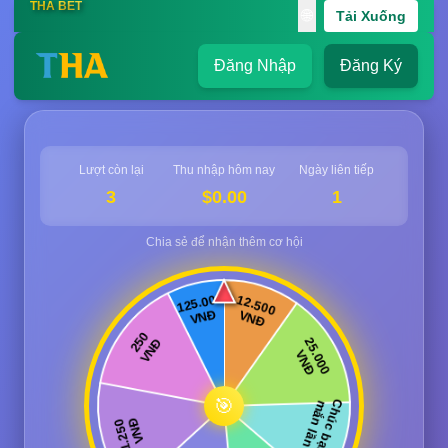
THA BET
🌐
Tải Xuống
Đăng Nhập
Đăng Ký
Lượt còn lại
Thu nhập hôm nay
Ngày liên tiếp
3
$0.00
1
🎯